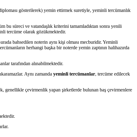
 diploması gösterilerek) yemin ettirmek suretiyle, yeminli tercümanlık
m bu süreci ve vatandaşlık kriterini tamamladıktan sonra yenili
eminli tercüme olarak gözükmektedir.
urada bahsedilen noterin aynı kişi olması mecburidir. Yeminli
 tercümanların herhangi başka bir noterde yemin zaptının halihazırda
anlar tarafından alınabilmektedir.
n çıkaramazlar. Aynı zamanda
yeminli tercümanlar
, tercüme edilecek
rek, genellikle çevirmenlik yapan şirketlerde bulunan baş çevirmenlere
ektedir.
rlar.