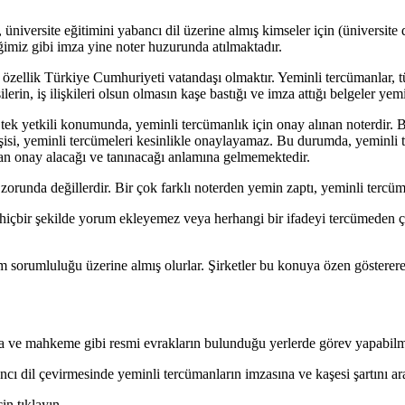
üniversite eğitimini yabancı dil üzerine almış kimseler için (üniversite
tiğimiz gibi imza yine noter huzurunda atılmaktadır.
özellik Türkiye Cumhuriyeti vatandaşı olmaktır. Yeminli tercümanlar, tü
erin, iş ilişkileri olsun olmasın kaşe bastığı ve imza attığı belgeler y
tek yetkili konumunda, yeminli tercümanlık için onay alınan noterdir. B
kişisi, yeminli tercümeleri kesinlikle onaylayamaz. Bu durumda, yeminli
dan onay alacağı ve tanınacağı anlamına gelmemektedir.
 zorunda değillerdir. Bir çok farklı noterden yemin zaptı, yeminli tercüm
kle hiçbir şekilde yorum ekleyemez veya herhangi bir ifadeyi tercümede
tüm sorumluluğu üzerine almış olurlar. Şirketler bu konuya özen göstere
rda ve mahkeme gibi resmi evrakların bulunduğu yerlerde görev yapabilm
ı dil çevirmesinde yeminli tercümanların imzasına ve kaşesi şartını ara
in tıklayın.