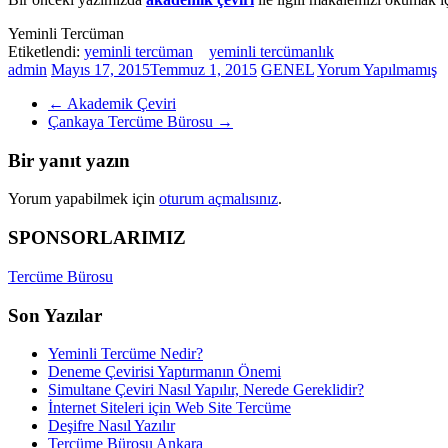
Yeminli Tercüman
Etiketlendi:
yeminli tercüman
yeminli tercümanlık
admin
Mayıs 17, 2015
Temmuz 1, 2015
GENEL
Yorum Yapılmamış
←
Akademik Çeviri
Çankaya Tercüme Bürosu
→
Bir yanıt yazın
Yorum yapabilmek için
oturum açmalısınız
.
SPONSORLARIMIZ
Tercüme Bürosu
Son Yazılar
Yeminli Tercüme Nedir?
Deneme Çevirisi Yaptırmanın Önemi
Simultane Çeviri Nasıl Yapılır, Nerede Gereklidir?
İnternet Siteleri için Web Site Tercüme
Deşifre Nasıl Yazılır
Tercüme Bürosu Ankara