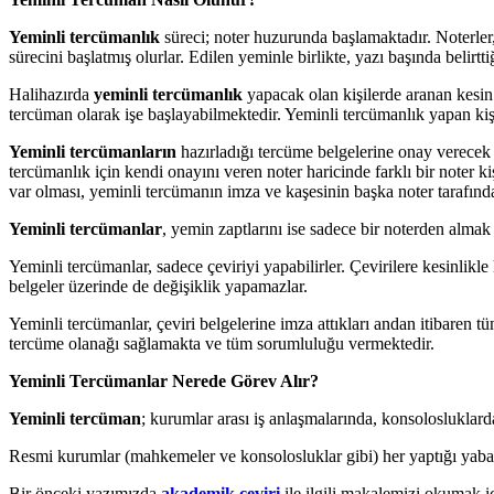
Yeminli tercümanlık
süreci; noter huzurunda başlamaktadır. Noterler, 
sürecini başlatmış olurlar. Edilen yeminle birlikte, yazı başında belirt
Halihazırda
yeminli tercümanlık
yapacak olan kişilerde aranan kesin 
tercüman olarak işe başlayabilmektedir. Yeminli tercümanlık yapan kişil
Yeminli tercümanların
hazırladığı tercüme belgelerine onay verecek 
tercümanlık için kendi onayını veren noter haricinde farklı bir noter 
var olması, yeminli tercümanın imza ve kaşesinin başka noter tarafın
Yeminli tercümanlar
, yemin zaptlarını ise sadece bir noterden almak
Yeminli tercümanlar, sadece çeviriyi yapabilirler. Çevirilere kesinli
belgeler üzerinde de değişiklik yapamazlar.
Yeminli tercümanlar, çeviri belgelerine imza attıkları andan itibaren 
tercüme olanağı sağlamakta ve tüm sorumluluğu vermektedir.
Yeminli Tercümanlar Nerede Görev Alır?
Yeminli tercüman
; kurumlar arası iş anlaşmalarında, konsoloslukla
Resmi kurumlar (mahkemeler ve konsolosluklar gibi) her yaptığı yabanc
Bir önceki yazımızda
akademik çeviri
ile ilgili makalemizi okumak iç